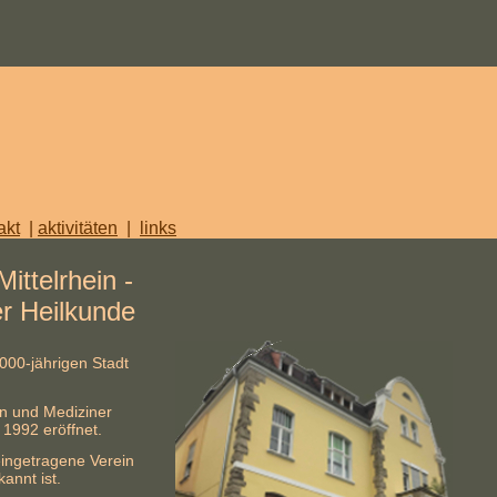
akt
|
aktivitäten
|
links
ttelrhein -
er Heilkunde
00-jährigen Stadt
n und Mediziner
 1992 eröffnet.
ingetragene Verein
annt ist.