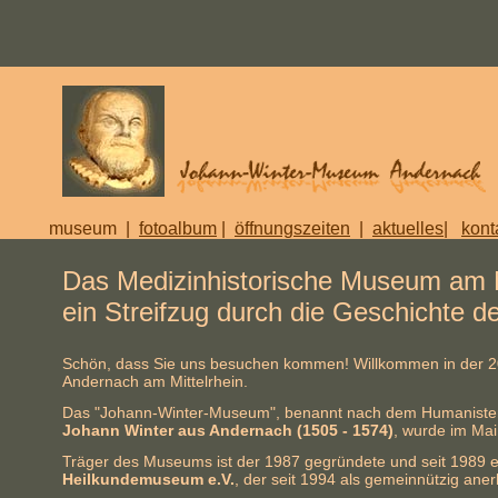
museum
|
fotoalbum
|
öffnungszeiten
|
aktuelles
|
kont
Das Medizinhistorische Museum am Mi
ein Streifzug durch die Geschichte d
Schön, dass Sie uns besuchen kommen! Willkommen in der 20
Andernach am Mittelrhein.
Das "Johann-Winter-Museum", benannt nach dem Humaniste
Johann Winter aus Andernach (1505 - 1574)
, wurde im Mai
Träger des Museums ist der 1987 gegründete und seit 1989 e
Heilkundemuseum e.V.
, der seit 1994 als gemeinnützig anerk