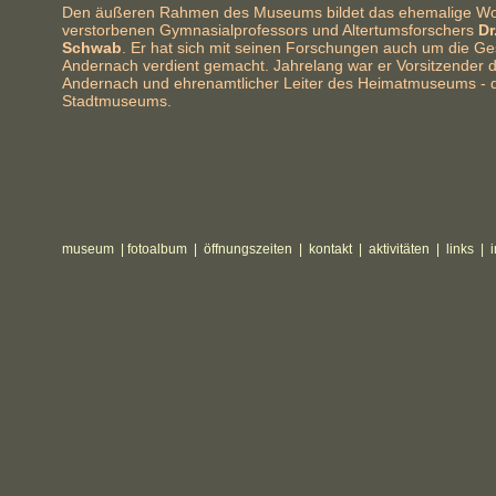
Den äußeren Rahmen des Museums bildet das ehemalige W
verstorbenen Gymnasialprofessors und Altertumsforschers
Dr
Schwab
. Er hat sich mit seinen Forschungen auch um die Ge
Andernach verdient gemacht. Jahrelang war er Vorsitzender d
Andernach und ehrenamtlicher Leiter des Heimatmuseums - 
Stadtmuseums.
museum
|
fotoalbum
|
öffnungszeiten
|
kontakt |
aktivitäten
|
links
|